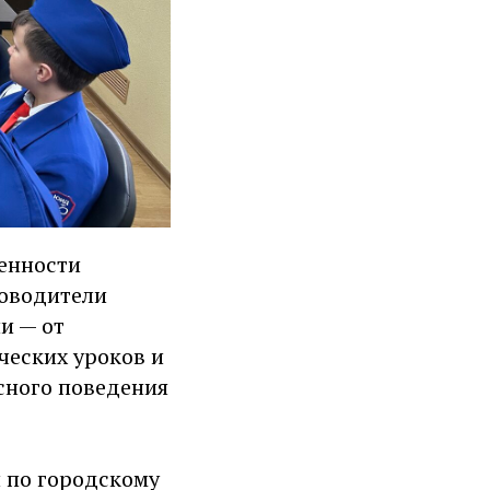
енности
ководители
и — от
ческих уроков и
сного поведения
 по городскому