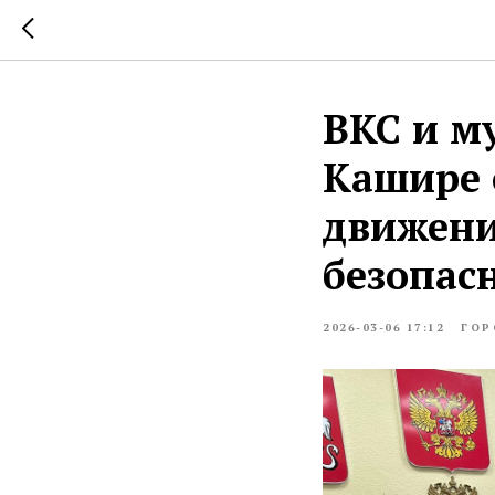
ВКС и м
Кашире 
движени
безопас
2026-03-06 17:12
ГОР