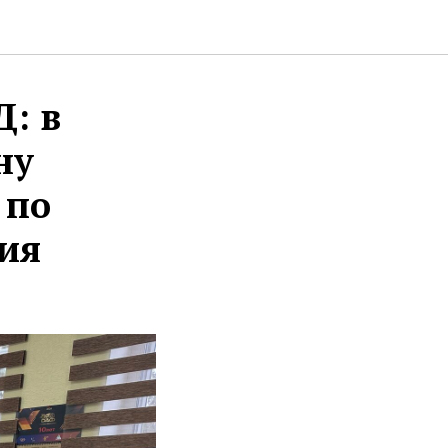
: в
ну
 по
ия