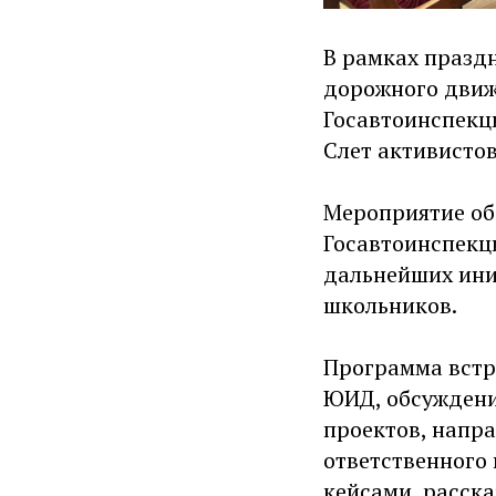
В рамках празд
дорожного движ
Госавтоинспекц
Слет активисто
Мероприятие об
Госавтоинспекц
дальнейших ини
школьников.
Программа встр
ЮИД, обсуждени
проектов, напр
ответственного
кейсами, расск