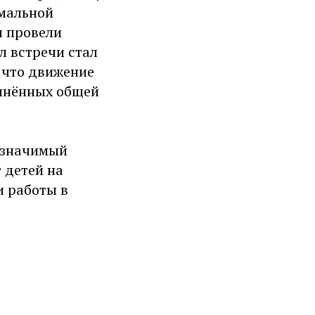
рмальной
ы провели
л встречи стал
 что движение
динённых общей
 значимый
 детей на
 работы в