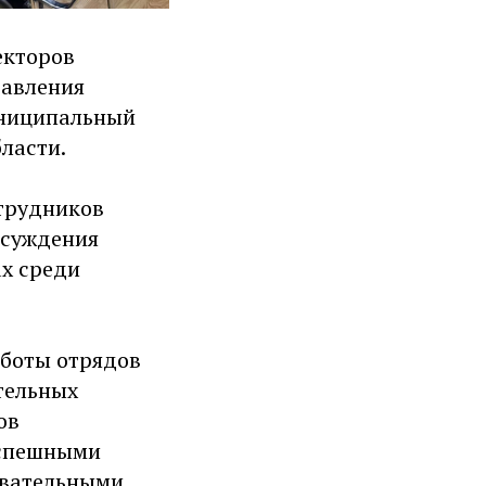
екторов
равления
униципальный
ласти.
трудников
бсуждения
х среди
аботы отрядов
тельных
ов
успешными
овательными