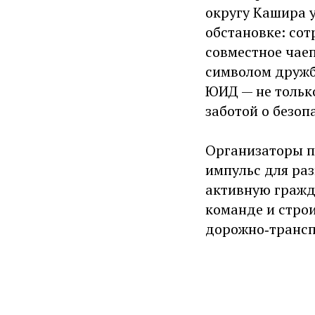
округу Кашира 
обстановке: со
совместное чаеп
символом дружб
ЮИД — не тольк
заботой о безоп
Организаторы п
импульс для ра
активную гражд
команде и стро
дорожно‑трансп