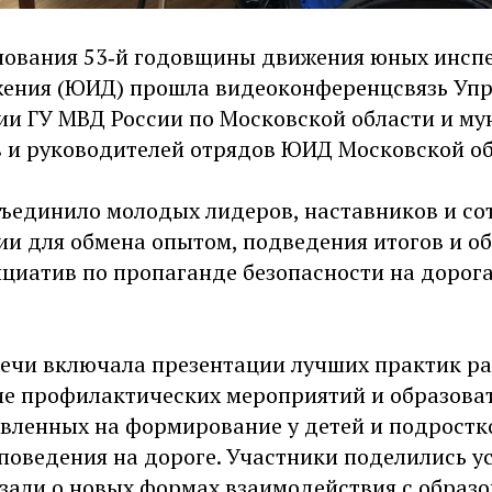
нования 53‑й годовщины движения юных инсп
ения (ЮИД) прошла видеоконференцсвязь Уп
ии ГУ МВД России по Московской области и м
в и руководителей отрядов ЮИД Московской об
ъединило молодых лидеров, наставников и со
ии для обмена опытом, подведения итогов и о
циатив по пропаганде безопасности на дорога
ечи включала презентации лучших практик р
е профилактических мероприятий и образова
авленных на формирование у детей и подростк
 поведения на дороге. Участники поделились 
азали о новых формах взаимодействия с образ