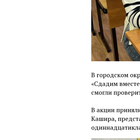
В городском ок
«Сдадим вместе!
смогли проверит
В акции приняли
Кашира, предст
одиннадцатикла