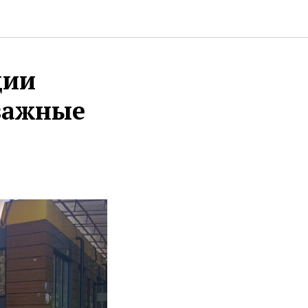
ции
важные