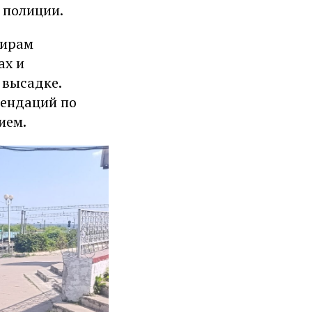
 полиции.
жирам
ах и
 высадке.
мендаций по
ием.