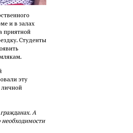
рственного
ме и в залах
ла приятной
ездку. Студенты
роявить
млякам.
й
овали эту
 личной
 гражданах. А
о необходимости