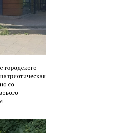
е городского
 патриотическая
но со
вового
м