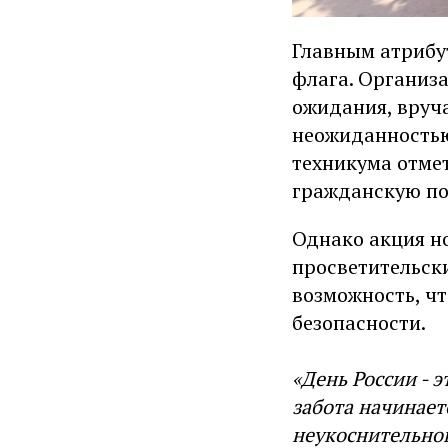
Главным атрибу
флага. Организ
ожидания, вруча
неожиданностью
техникума отмет
гражданскую по
Однако акция но
просветительски
возможность, ч
безопасности.
«День России - э
забота начинает
неукоснительно