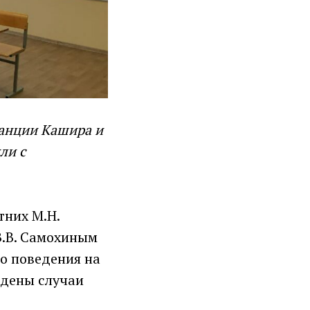
танции Кашира и
ли с
них М.Н.
В.В. Самохиным
о поведения на
ждены случаи