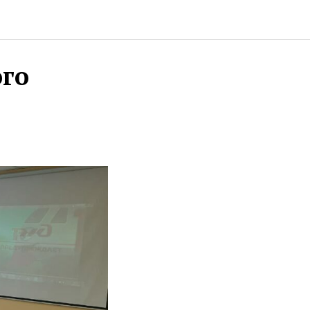
ия на
го