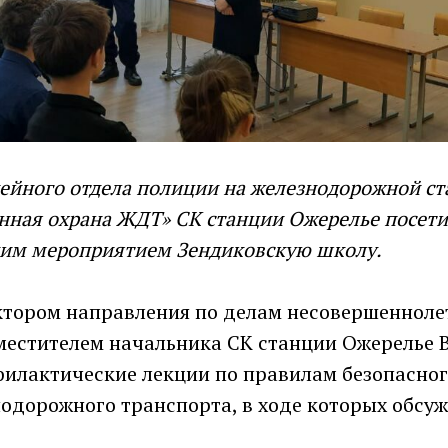
ейного отдела полиции на железнодорожной с
нная охрана ЖДТ» СК станции Ожерелье посети
им мероприятием Зендиковскую школу.
тором направления по делам несовершеннолет
местителем начальника СК станции Ожерелье 
илактические лекции по правилам безопасног
нодорожного транспорта, в ходе которых обсу