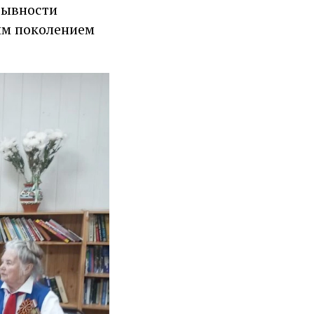
рывности
им поколением