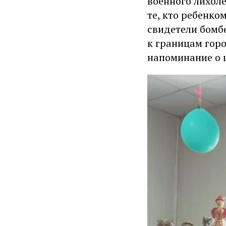
военного лихоле
те, кто ребенко
свидетели бомб
к границам горо
напоминание о 