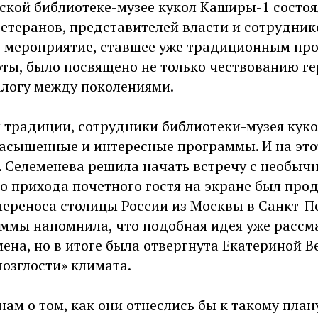
ской библиотеке-музее кукол Каширы-1 состоя
етеранов, представителей власти и сотрудник
о мероприятие, ставшее уже традиционным пр
ты, было посвящено не только чествованию ге
алогу между поколениями.
 традиции, сотрудники библиотеки-музея кукол
насыщенные и интересные программы. И на это
. Селеменева решила начать встречу с необыч
До прихода почетного гостя на экране был пр
переноса столицы России из Москвы в Санкт-Пе
ммы напомнила, что подобная идея уже рассм
ена, но в итоге была отвергнута Екатериной В
озглости» климата.
нам о том, как они отнеслись бы к такому план