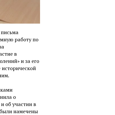
 письма
омную работу по
за
астие в
лений» и за его
е исторической
ним.
иками
нила о
и об участии в
 были намечены