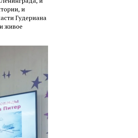
 Ленинграда, и
тории, и
части Гудериана
 и живое