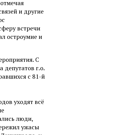
 отмечая
вязей и другие
ос
сферу встречи
ал остроумие и
ероприятия. С
 депутатов г.о.
равшихся с 81-й
одов уходят всё
ше
ались люди,
пережил ужасы