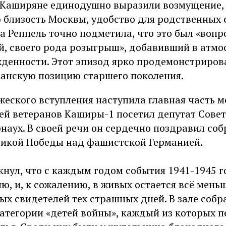
 Каширяне единодушно выразили возмущение,
 близость Москвы, удобство для родственных с
а Реппель точно подметила, что это был «вопр
, своего рода розыгрыш», добавивший в атмо
денности. Этот эпизод ярко продемонстриров
анскую позицию старшего поколения.
жеского вступления наступила главная часть м
й ветеранов Каширы-1 посетил депутат Совета
наух. В своей речи он сердечно поздравил соб
икой Победы над фашистской Германией.
нул, что с каждым годом события 1941-1945 г
ю, и, к сожалению, в живых остается всё мень
х свидетелей тех страшных дней. В зале собр
категории «детей войны», каждый из которых 