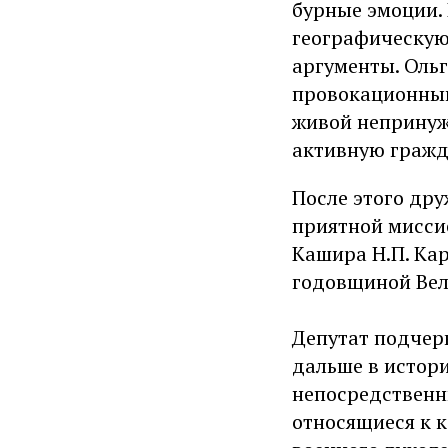
бурные эмоции.
географическую
аргументы. Ольг
провокационный
живой непринуж
активную гражд
После этого дру
приятной миссие
Кашира Н.П. Кар
годовщиной Вел
Депутат подчерк
дальше в истори
непосредственны
относящиеся к 