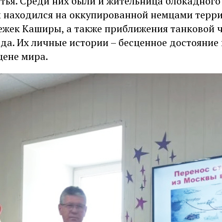
тья. Среди них были и жительница блокадного
м находился на оккупированной немцами терри
ежек Каширы, а также приближения танковой 
да. Их личные истории – бесценное достояние
цене мира.