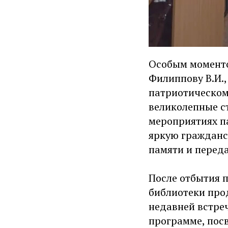
Особым моменто
Филиппову В.И.,
патриотическом
великолепные ст
мероприятиях па
яркую гражданс
памяти и перед
После отбытия 
библиотеки про
недавней встре
программе, пос