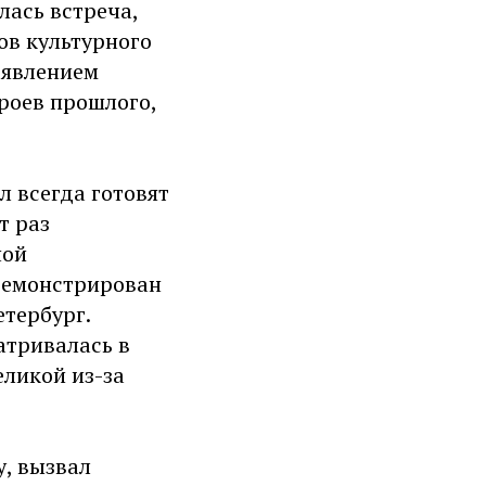
лась встреча,
ов культурного
оявлением
роев прошлого,
 всегда готовят
т раз
ной
одемонстрирован
тербург.
атривалась в
еликой из-за
у, вызвал