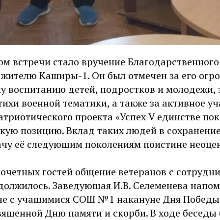
м встречи стало вручение Благодарственного
 жителю Каширы-1. Он был отмечен за его огр
у воспитанию детей, подростков и молодежи, 
ихи военной тематики, а также за активное уч
триотического проекта «Успех V единстве поко
кую позицию. Вклад таких людей в сохранени
ачу её следующим поколениям поистине неоце
почетных гостей общение ветеранов с сотрудн
должилось. Заведующая И.В. Селеменева напом
че с учащимися СОШ №1 накануне Дня Победы 
вященной Дню памяти и скорби. В ходе беседы