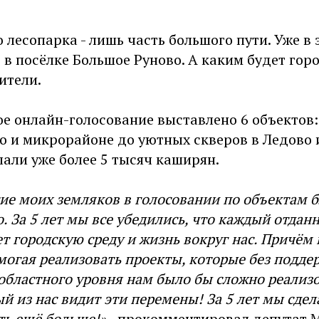
 лесопарка - лишь часть большого пути. Уже в 
 в посёлке Большое Руново. А каким будет город
ители.
ое онлайн-голосование выставлено 6 объектов
о и микрорайоне до уютных скверов в Ледово 
али уже более 5 тысяч каширян.
ие моих земляков в голосовании по объектам б
. За 5 лет мы все убедились, что каждый отдан
т городскую среду и жизнь вокруг нас. Причём
могая реализовать проекты, которые без подде
областного уровня нам было бы сложно реализо
й из нас видит эти перемены! За 5 лет мы сдел
ть ещё больше!» -
прокомментировал депутат 