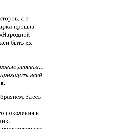
торов, а с
парка прошла
 «Народной
жен быть их
ровые деревья...
 приходить всей
в.
бразием. Здесь
о поколения в
анк.
я универсальная