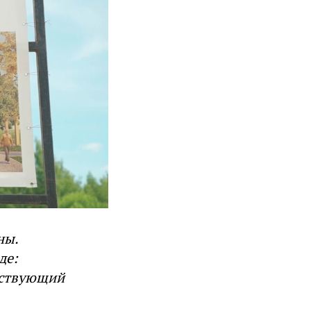
ны.
де:
ествующий