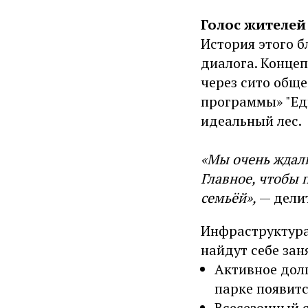
Голос жителей 
История этого б
диалога. Конце
через сито общ
программы» "Ед
идеальный лес.
«Мы очень ждали
Главное, чтобы 
семьёй»,
— дели
Инфраструктура
найдут себе зан
Активное дол
парке появит
Всесезонный 