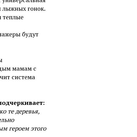
я лыжных гонок.
и теплые
нажеры будут
ы
одым мамам с
чит система
подчеркивает:
ко те деревья,
ельно
ым героем этого