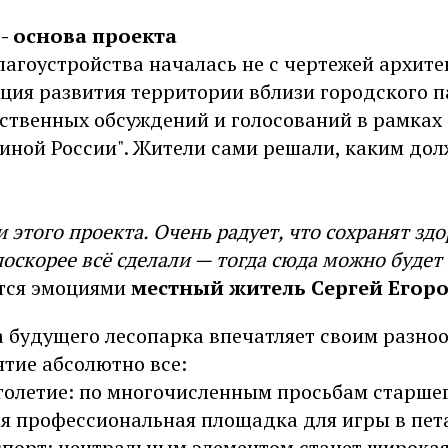
- основа проекта
лагоустройства началась не с чертежей архитек
пция развития территории вблизи городского 
ественных обсуждений и голосований в рамках
иной России". Жители сами решали, каким дол
 этого проекта. Очень радует, что сохранят здо
поскорее всё сделали — тогда сюда можно будет
тся эмоциями
местный житель Сергей Егоро
 будущего лесопарка впечатляет своим разноо
ятие абсолютно все:
голетие: по многочисленным просьбам старшег
ся профессиональная площадка для игры в пет
спорт: центральным элементом станет широка