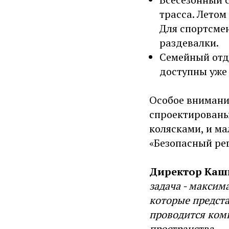
трасса. Летом
Для спортсме
раздевалки.
Семейный отд
доступны уже 
Особое внимани
спроектированы
колясками, и м
«Безопасный рег
Директор Каши
задача - максим
которые предста
проводится комп
пространства.