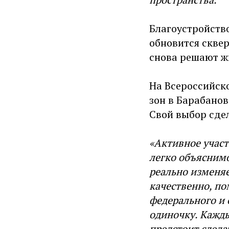
Благоустройство
обновится сквер
снова решают ж
На Всероссийск
зон в Барабанов
Свой выбор сдел
«Активное участ
легко объяснимо
реально изменяе
качественно, по
федерального и 
одиночку. Кажды
предстоит сдела