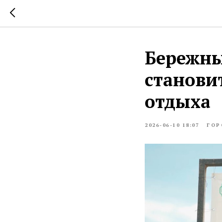
Бережны
станови
отдыха
2026-06-10 18:07
ГОР