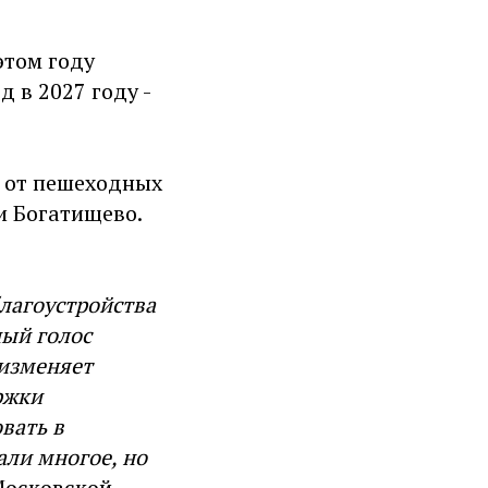
этом году
 в 2027 году -
: от пешеходных
и Богатищево.
лагоустройства
ный голос
 изменяет
ржки
вать в
али многое, но
Московской