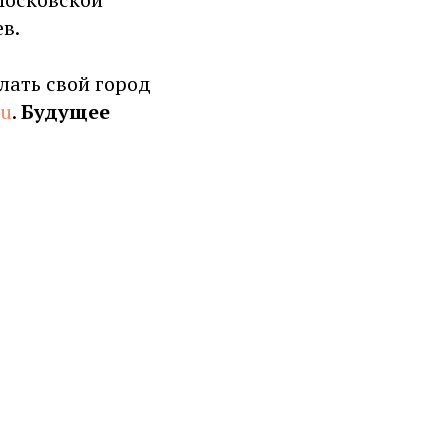
в.
лать свой город
ru
.
Будущее