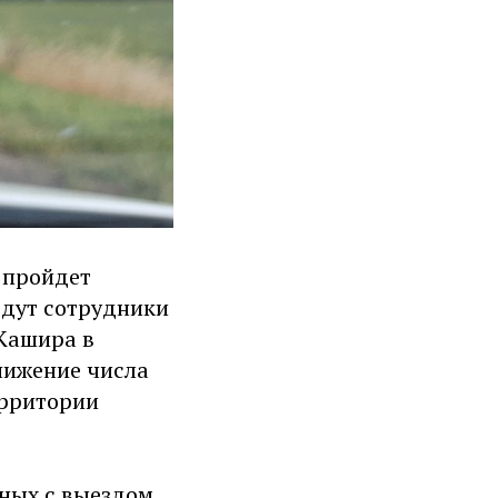
 пройдет
едут сотрудники
 Кашира в
нижение числа
ерритории
нных с выездом