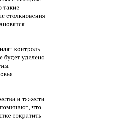
о такие
ые столкновения
ановятся
илят контроль
е будет уделено
гим
ровья
ества и тяжести
поминают, что
ытке сократить