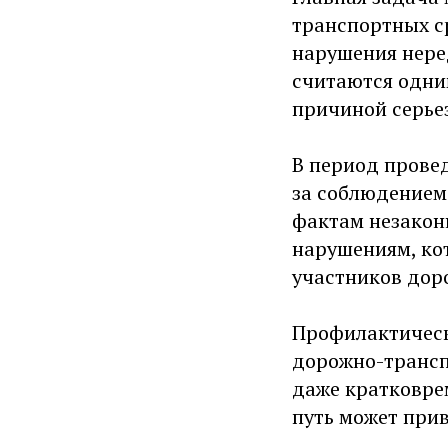
транспортных с
нарушения нере
считаются одни
причиной серье
В период прове
за соблюдением
фактам незаконн
нарушениям, кот
участников дор
Профилактическ
дорожно-трансп
даже кратковре
путь может при