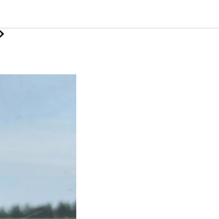
еское
»