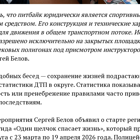
ь, что питбайк юридически является спортивны
 средством. Его конструкция и технические ха
для движения в общем транспортном потоке. И
разрешено исключительно на закрытых площадк
ековых полигонах под присмотром инструкторо
гей Белов.
одобных бесед — сохранение жизней подраста
статистики ДТП в округе. Статистика показыва
сть или пренебрежение правилами часто прив
последствиям.
роприятия Сергей Белов объявил о старте рег
унда «Один щелчок спасает жизнь», который п
га с 23 марта по 19 апреля 2026 года. Полице