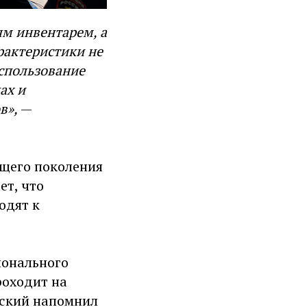
м инвентарем, а
рактеристики не
спользование
ах и
в»,
—
ющего поколения
ет, что
одят к
ионального
роходит на
йский напомнил