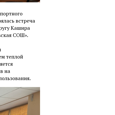
спортного
оялась встреча
ругу Кашира
вская СОШ».
и
ем теплой
яется
в на
пользования.