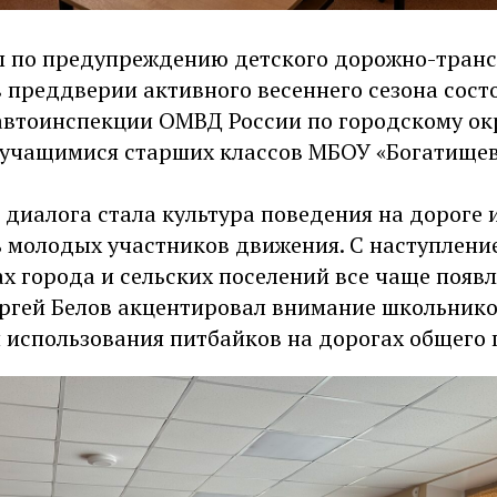
ы по предупреждению детского дорожно-тран
 преддверии активного весеннего сезона сост
автоинспекции ОМВД России по городскому ок
с учащимися старших классов МБОУ «Богатище
диалога стала культура поведения на дороге 
ь молодых участников движения. С наступлени
х города и сельских поселений все чаще появл
ергей Белов акцентировал внимание школьнико
 использования питбайков на дорогах общего 