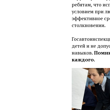
ребятам, что ис
условием при лю
эффективное ср
столкновении.
Госавтоинспекци
детей и не допу
навыков.
Помни
каждого.