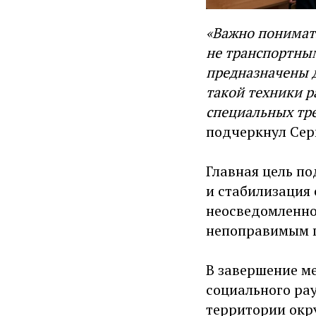
«Важно понимат
не транспортным
предназначены 
такой техники 
специальных тр
подчеркнул Сер
Главная цель п
и стабилизация 
неосведомленно
непоправимым 
В завершение ме
социального ра
территории окру