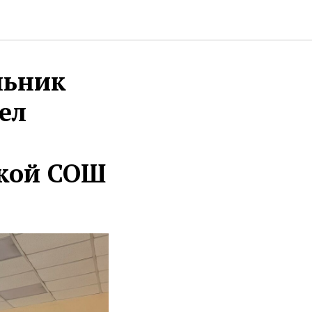
льник
ел
ской СОШ