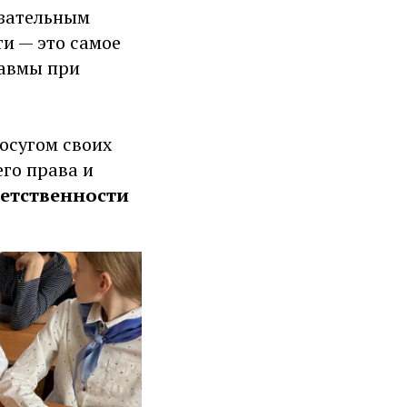
язательным
и — это самое
равмы при
осугом своих
его права и
ветственности