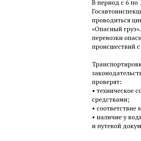
В период с 6 по
Госавтоинспекц
проводиться ци
«Опасный груз»
перевозки опас
происшествий с
Транспортировк
законодательст
проверят:
• техническое 
средствами;
• соответствие
• наличие у во
и путевой доку