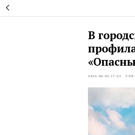
В город
профила
«Опасны
2026-04-06 17:25
ГОР