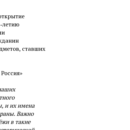
 открытие
5‑летию
ли
ажданин
дметов, ставших
 Россия»
 наших
тного
, и их имена
траны. Важно
жи в такие
исторической