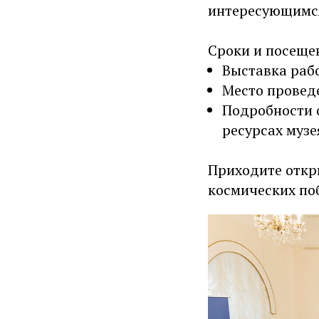
интересующимся
Сроки и посеще
Выставка рабо
Место провед
Подробности о
ресурсах музе
Приходите откр
космических по