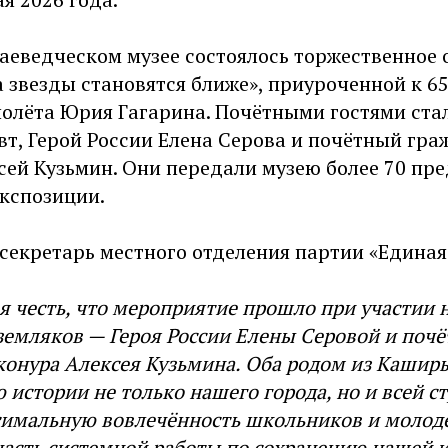
аеведческом музее состоялось торжественное
 звезды становятся ближе», приуроченной к 6
полёта Юрия Гагарина. Почётными гостями ста
вт, Герой России Елена Серова и почётный гр
сей Кузьмин. Они передали музею более 70 пре
экспозиции.
секретарь местного отделения партии «Единая
я честь, что мероприятие прошло при участии
емляков — Героя России Елены Серовой и почё
онура Алексея Кузьмина. Оба родом из Каширы
ю истории не только нашего города, но и всей с
симальную вовлечённость школьников и молодё
часть системной работы по сохранению нашей 