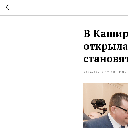
В Кашир
открыла
становя
2026-04-07 17:38
ГОР