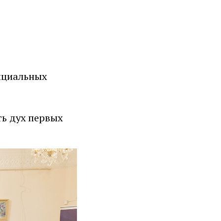
фициальных
ть дух первых