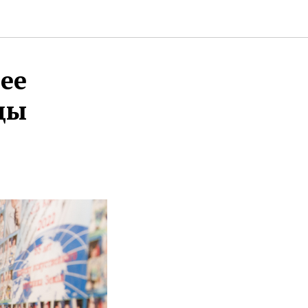
ее
ды