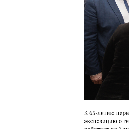
К 65‑летию пер
экспозицию о ге
работает до 3 м