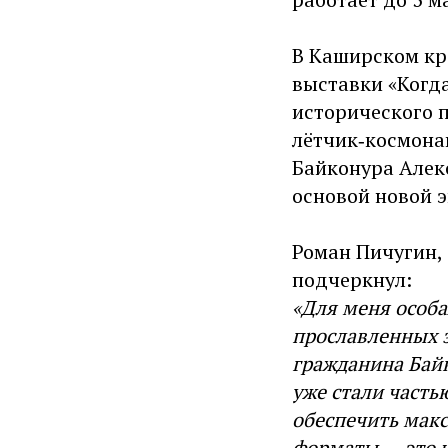
В Каширском кр
выставки «Когда
исторического 
лётчик‑космона
Байконура Алек
основой новой 
Роман Пичугин, 
подчеркнул:
«Для меня особа
прославленных з
гражданина Байк
уже стали часть
обеспечить мак
форматы — это 