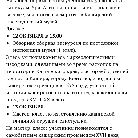
Начались первые в этом учебном году школьные
каникулы. Ура! А чтобы провести их с пользой и
веселее, мы приглашаем ребят в Каширский
краеведческий музей.
Для вас:
12 ОКТЯБРЯ в 15.00
Обзорная сборная экскурсия по постоянной
экспозиции музея (1 этаж).
Здесь вы познакомитесь с археологическими
находками, сделанными во время раскопок на
территории Каширского края; с историей древней
крепости Кашира, города Колтеска, с подвигом
каширских стрельцов в 1572 году; узнаете об
истории каширского герба и о том, как жили наши
предки в XVIII-XX веках.
13 ОКТЯБРЯ
Мастер-класс по изготовлению каширской
глиняной игрушки-свистульки.
На мастер-классе участники познакомятся с
самобытным каширским промыслом XVII века,