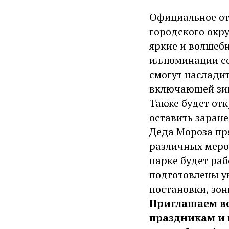
Официальное от
городского окру
яркие и волшеб
иллюминации со
смогут наслади
включающей зим
Также будет отк
оставить заран
Деда Мороза пря
различных меро
парке будет раб
подготовлены у
постановки, зон
Приглашаем вс
праздникам и 