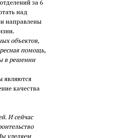
отделений за 6
отать над
ни направлены
изни.
ных объектов,
дресная помощь,
ы в решении
ы являются
ение качества
й. И сейчас
роительство
 Мы уделяем