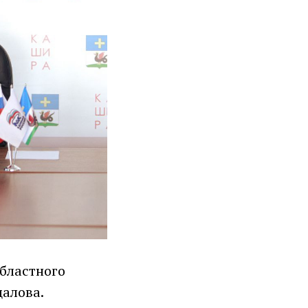
бластного
цалова.