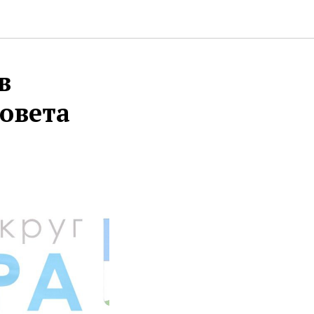
в
овета