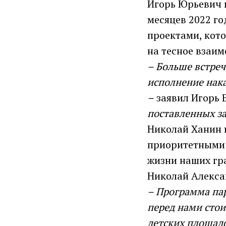
Игорь Юрьевич 
месяцев 2022 го
проектами, кот
на тесное взаим
– Больше встреч
исполнение нака
–
заявил Игорь 
поставленных за
Николай Ханин 
приоритетными 
жизни наших гр
Николай Алекса
– Программа пар
перед нами стои
детских площадо