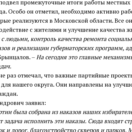
подвел промежуточные итоги работы местных 
да. Особо он отметил, необходимо активно раб
орые реализуются в Московской области. Все о
одействие с жителями и улучшение качества ж
 с людьми, контроль качества ремонта социаль
зов и реализации губернаторских программ, а
Брынцалов. –
На сегодня это главные механизм
дач.
не раз отмечал, что важные партийные проект
для нашего округа. Они направлены на улучш
аждан.
ндрович заявил:
тии была собрана из наказов наших избирателе
т задача исполнить эти наказы. Сюда входят ст
к и дорог, благоустройство скверов и парков.