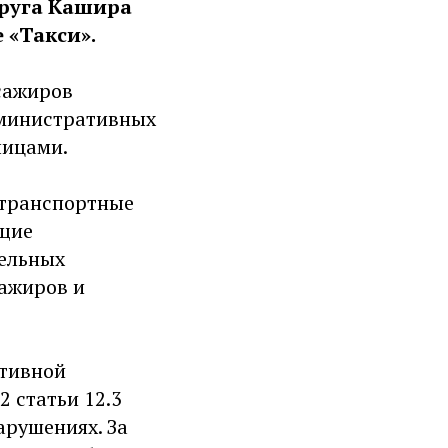
круга Кашира
 «Такси».
ссажиров
дминистративных
лицами.
 транспортные
ющие
тельных
сажиров и
ативной
2 статьи 12.3
рушениях. За