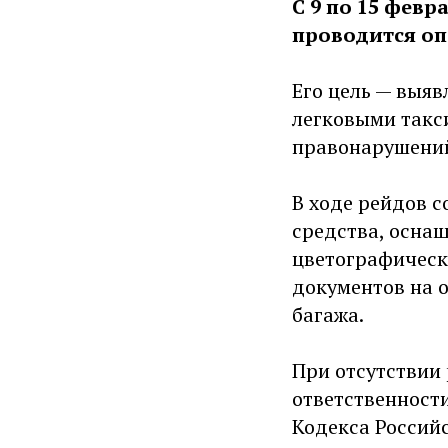
С 9 по 15 фев
проводится оп
Его цель — выя
легковыми такс
правонарушений
В ходе рейдов 
средства, осна
цветографическ
документов на 
багажа.
При отсутствии
ответственности 
Кодекса Россий