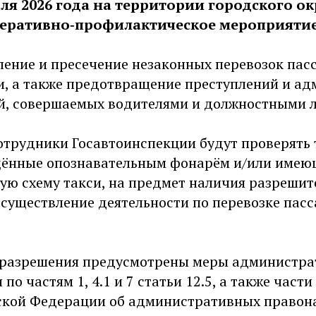
раля 2026 года на территории городского о
еративно‑профилактическое мероприятие
вление и пресечение незаконных перевозок па
и, а также предотвращение преступлений и а
, совершаемых водителями и должностными 
сотрудники Госавтоинспекции будут проверять
щённые опознавательным фонарём и/или име
ую схему такси, на предмет наличия разреши
осуществление деятельности по перевозке пас
 разрешения предусмотрены меры администр
по частям 1, 4.1 и 7 статьи 12.5, а также части 
ской Федерации об административных правона