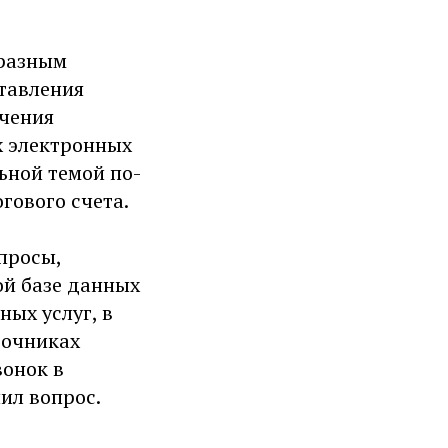
бразным
ставления
учения
х электронных
ьной темой по-
гового счета.
просы,
й базе данных
ных услуг, в
точниках
вонок в
ил вопрос.