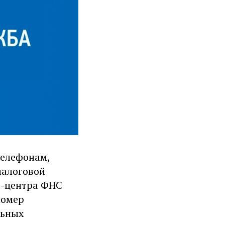
телефонам,
налоговой
т-центра ФНС
номер
льных