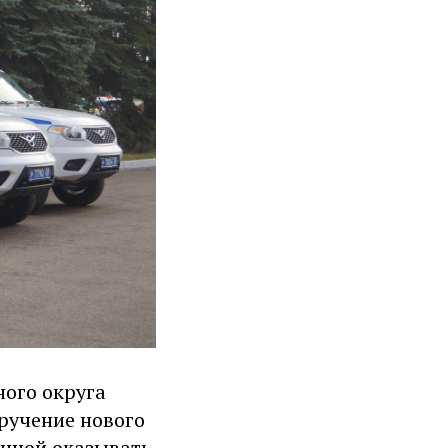
ого округа
ручение нового
анной оказывать