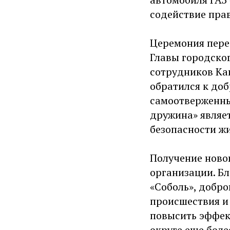
содействие пра
Церемония пере
Главы городско
сотрудников Ка
обратился к до
самоотверженны
дружина» являет
безопасности ж
Получение новог
организации. Б
«Соболь», добр
происшествия и 
повысить эффек
округе еще боле