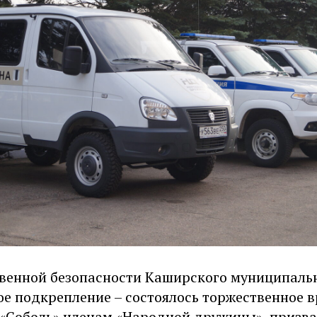
венной безопасности Каширского муниципальн
ое подкрепление – состоялось торжественное в
 «Соболь» членам «Народной дружины», призв