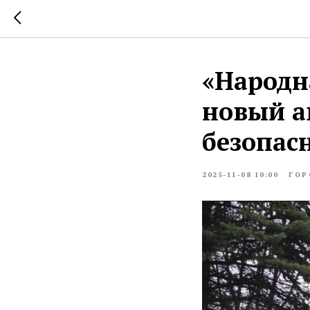
«Народн
новый а
безопас
2025-11-08 10:00
ГОР