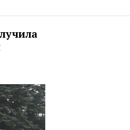
лучила
я