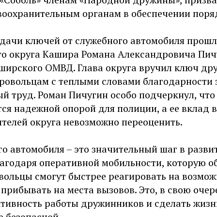
воохранительным органам в обеспечении поря
дачи ключей от служебного автомобиля прошл
го округа Кашира Романа Александровича Пич
ширского ОМВД. Глава округа вручил ключ др
бровольцам с теплыми словами благодарности 
й труд. Роман Пичугин особо подчеркнул, что
ся надежной опорой для полиции, а ее вклад 
ителей округа невозможно переоценить.
о автомобиля – это значительный шаг в разви
лагодаря оперативной мобильности, которую о
овольцы смогут быстрее реагировать на возмо
прибывать на места вызовов. Это, в свою очер
тивность работы дружинников и сделать жизн
е безопасной.