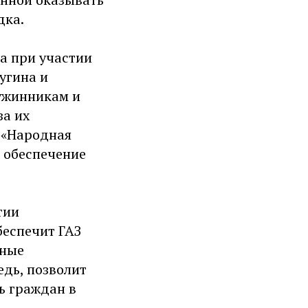
дка.
а при участии
угина и
ужинникам и
за их
 «Народная
в обеспечение
тии
беспечит ГАЗ
жные
едь, позволит
ь граждан в