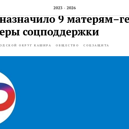
ие СФР по Москве и Мос
2023 - 2026
 назначило 9 матерям–г
еры соцподдержки
ОДСКОЙ ОКРУГ КАШИРА
ОБЩЕСТВО
СОЦЗАЩИТА