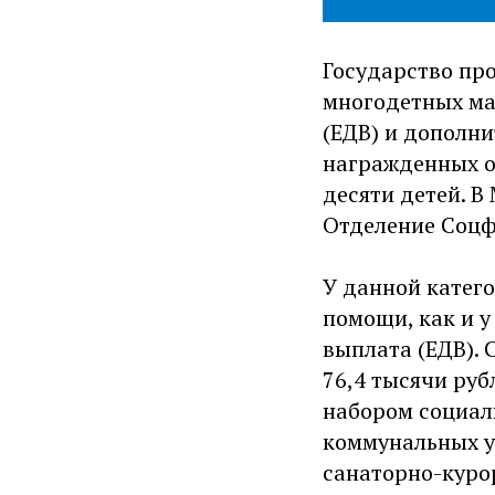
Государство пр
многодетных ма
(ЕДВ) и дополн
награжденных о
десяти детей. В
Отделение Соцф
У данной катег
помощи, как и у
выплата (ЕДВ). 
76,4 тысячи ру
набором социал
коммунальных у
санаторно-куро