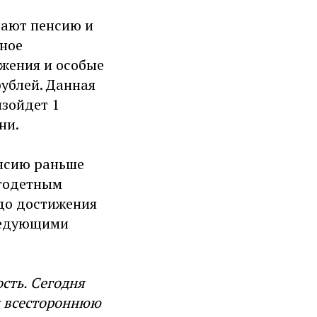
чают пенсию и
ьное
жения и особые
рублей. Данная
изойдет 1
ни.
енсию раньше
огодетным
до достижения
следующими
сть. Сегодня
и всестороннюю