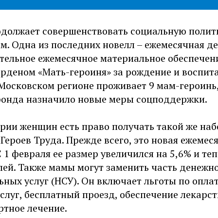
одолжает совершенствовать социальную полит
м. Одна из последних новелл – ежемесячная д
ительное ежемесячное материальное обеспече
рденом «Мать-героиня» за рождение и воспита
 Московском регионе проживает 9 мам-героинь
онда назначило новые меры соцподдержки.
ории женщин есть право получать такой же на
 Героев Труда. Прежде всего, это новая ежеме
С 1 февраля ее размер увеличился на 5,6% и те
блей. Также мамы могут заменить часть денеж
ьных услуг (НСУ). Он включает льготы по опла
слуг, бесплатный проезд, обеспечение лекарс
ртное лечение.