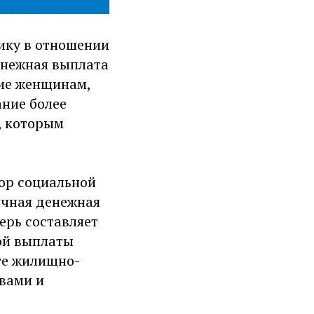
ику в отношении
енежная выплата
ние женщинам,
ние более
, которым
бор социальной
сячная денежная
перь составляет
ной выплаты
те жилищно-
твами и