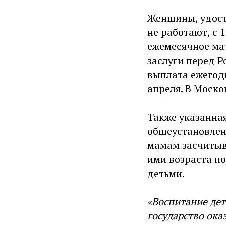
Женщины, удост
не работают, с 
ежемесячное ма
заслуги перед Р
выплата ежегод
апреля. В Моск
Также указанна
общеустановленн
мамам засчитыв
ими возраста по
детьми.
«Воспитание дет
государство ок