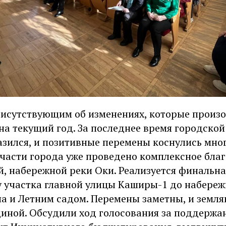
рисутствующим об изменениях, которые произ
 на текущий год. За последнее время городско
азился, и позитивные перемены коснулись мног
 части города уже проведено комплексное бла
, набережной реки Оки. Реализуется финальна
 участка главной улицы Каширы-1 до набережн
а и Летним садом. Перемены заметны, и земля
диной. Обсудили ход голосования за поддерж