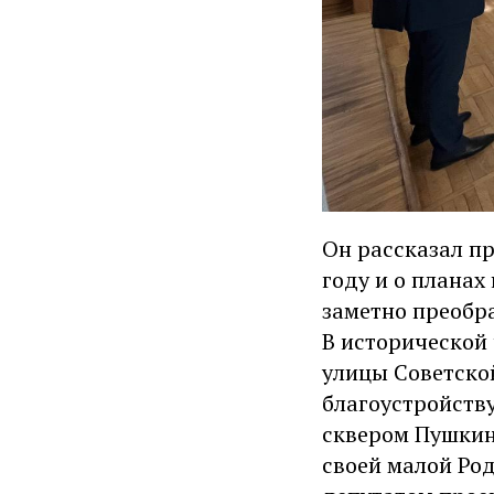
Он рассказал п
году и о планах
заметно преобр
В исторической
улицы Советской
благоустройству
сквером Пушкин
своей малой Ро