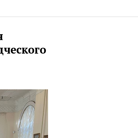
я
дческого