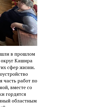
ошли в прошлом
й округ Кашира
их сфер жизни.
гоустройство
я часть работ по
ой, вместе со
ки гордятся
анный областным