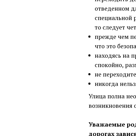
отведенном дл
специальной 
то следует че
прежде чем пе
что это безоп
находясь на п
спокойно, ра
не переходите
никогда нельз
Улица полна не
возникновения 
Уважаемые род
дорогах завися