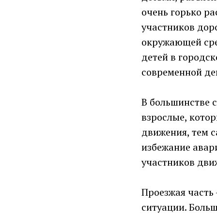
очень горько ра
участников дор
окружающей сре
детей в городс
современной де
В большинстве 
взрослые, кото
движения, тем 
избежание авар
участников движ
Проезжая часть 
ситуации. Боль