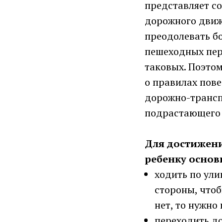
представляет с
дорожного движе
преодолевать бо
пешеходных пер
таковых. Поэто
о правилах пов
дорожно-трансп
подрастающего 
Для достижени
ребенку основ
ходить по ул
стороны, чтоб
нет, то нужно
переходить до