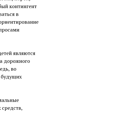
абый контингент
ваться в
 ориентирование
опросами
детей являются
ла дорожного
едь, во
ь будущих
емальные
 средств,