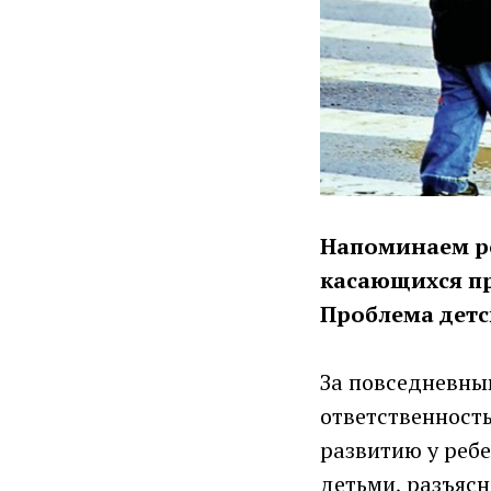
Напоминаем ро
касающихся пра
Проблема детс
За повседневным
ответственность
развитию у ребе
детьми, разъясн