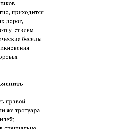
ников
тно, приходится
х дорог,
 отсутствием
ические беседы
никновения
оровья
ъяснить
сь правой
ли же тротуара
илей;
 в специально