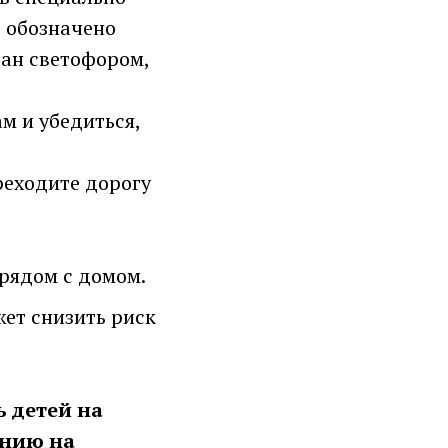
е обозначено
ван светофором,
м и убедиться,
реходите дорогу
 рядом с домом.
ет снизить риск
ь детей на
ению на