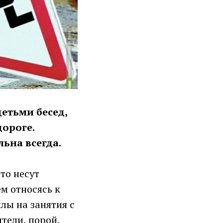
етьми бесед,
дороге.
ьна всегда.
то несут
ем относясь к
лы на занятия с
тели, порой,