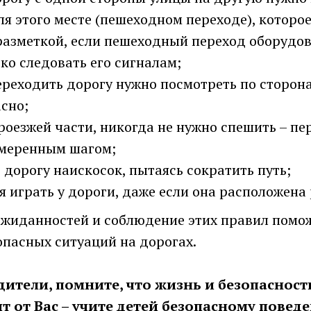
я этого месте (пешеходном переходе), которо
разметкой, если пешеходный переход оборудо
тко следовать его сигналам;
реходить дорогу нужно посмотреть по сторона
асно;
роезжей части, никогда не нужно спешить – пе
змеренным шагом;
 дорогу наискосок, пытаясь сократить путь;
я играть у дороги, даже если она расположена
ожиданностей и соблюдение этих правил помож
опасных ситуаций на дорогах.
ители, помните, что жизнь и безопасност
т от Вас – учите детей безопасному повед