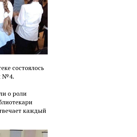
еке состоялось
ы №4.
ли о роли
иблиотекари
отвечает каждый