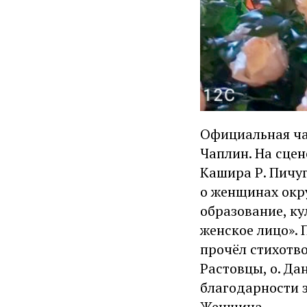
Официальная час
Чаплин. На сцен
Кашира Р. Пичуг
о женщинах окр
образование, ку
женское лицо». 
прочёл стихотво
Растовцы, о. Да
благодарности 
Женщина.