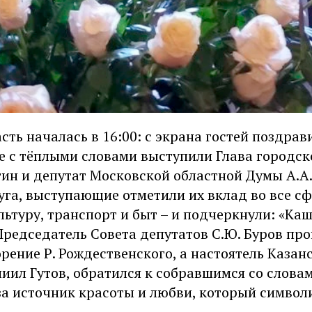
ть началась в 16:00: с экрана гостей поздрави
е с тёплыми словами выступили Глава городск
ин и депутат Московской областной Думы А.А. 
уга, выступающие отметили их вклад во все с
льтуру, транспорт и быт – и подчеркнули: «Ка
Председатель Совета депутатов С.Ю. Буров пр
рение Р. Рождественского, а настоятель Казанс
ниил Гутов, обратился к собравшимся со слова
за источник красоты и любви, который символ