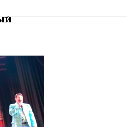
К имени
ый
Я