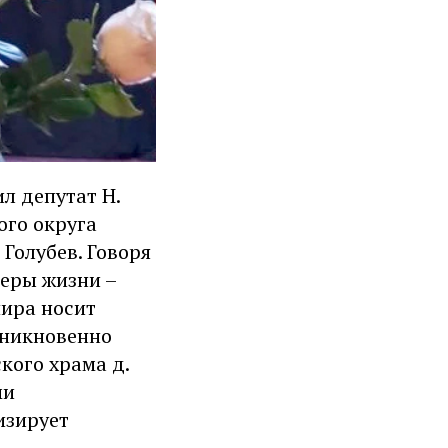
л депутат Н.
ого округа
Голубев. Говоря
феры жизни –
шира носит
оникновенно
кого храма д.
ми
изирует