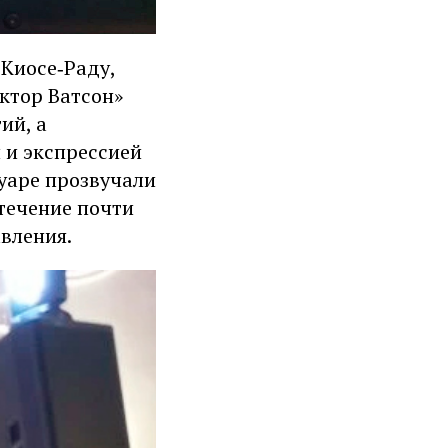
Киосе‑Раду,
ктор Ватсон»
ий, а
 и экспрессией
туаре прозвучали
течение почти
вления.