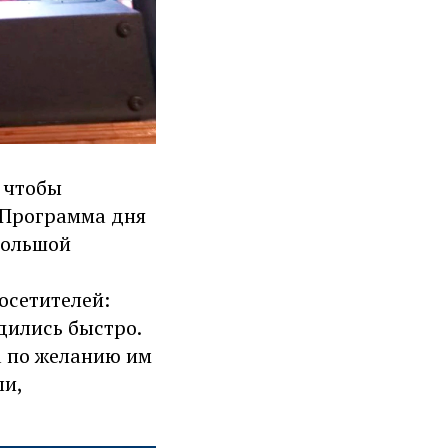
 чтобы
. Программа дня
большой
осетителей:
дились быстро.
а по желанию им
ли,