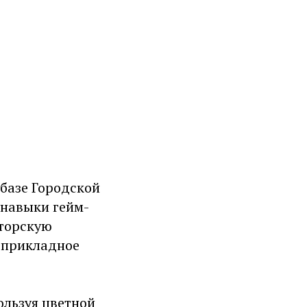
 базе Городской
 навыки гейм-
вторскую
-прикладное
ользуя цветной