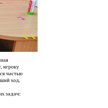
нная
, игроку
тся частью
ший ход.
их задач: