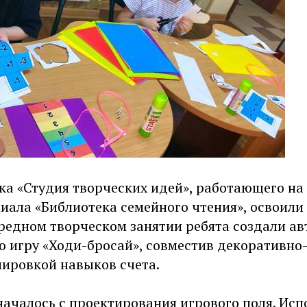
ка «Студия творческих идей», работающего на
иала «Библиотека семейного чтения», освоили
ередном творческом занятии ребята создали а
 игру «Ходи-бросай», совместив декоративно
нировкой навыков счета.
ачалось с проектирования игрового поля. Исп