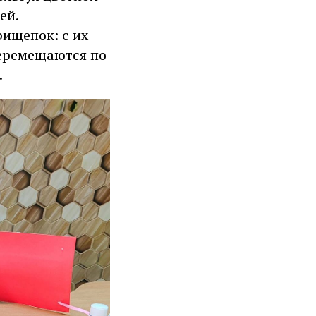
ей.
ищепок: с их
еремещаются по
.