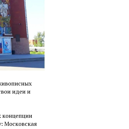
 живописных
свои идеи и
х концепции
у: Московская