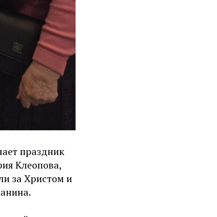
чает праздник
ия Клеопова,
ли за Христом и
ианина.