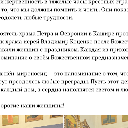
 и жертвенность в тяжёлые часы крестных стр
 то, что мы должны помнить и чтить. Они пока
еодолеть любые трудности.
тоятель храма Петра и Февронии в Кашире про
ик храма иерей Владимир Коценко после Боже
авили женщин с праздником. Каждая из прихож
апоминание о своём Божественном предназначе
 жён-мироносиц — это напоминание о том, что
ут преодолеть любые преграды. Пусть этот де
 каждый дом, а сердца наполнятся светом и л
дорогие наши женщины!