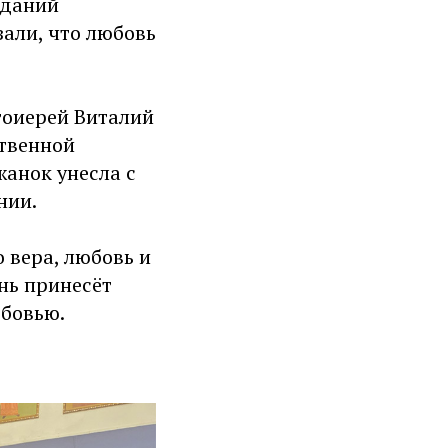
аданий
зали, что любовь
тоиерей Виталий
ственной
анок унесла с
нии.
 вера, любовь и
нь принесёт
юбовью.