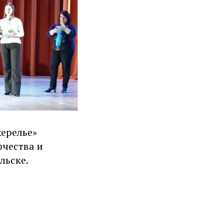
жерелье»
рчества и
льске.