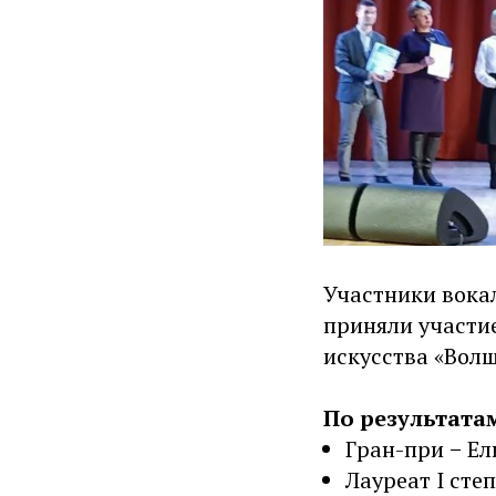
Участники вока
приняли участие
искусства «Волш
По результата
Гран-при − Ел
Лауреат I сте