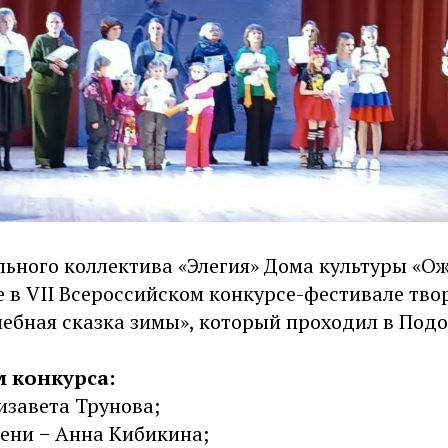
льного коллектива «Элегия» Дома культуры «О
 в VII Всероссийском конкурсе-фестивале тво
ебная сказка зимы», который проходил в Подо
м конкурса:
изавета Трунова;
пени − Анна Кибикина;