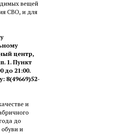
ходимых вещей
ия СВО, и для
му
ьному
ный центр,
п. 1. Пункт
 до 21:00.
 8(49669)52-
качестве и
абричного
года до
 обуви и