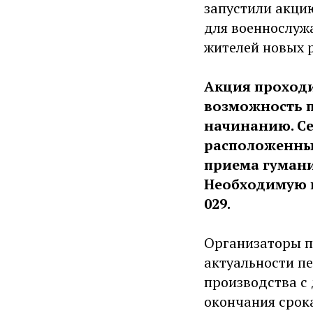
запустили акци
для военнослуж
жителей новых 
Акция проходи
возможность 
начинанию. С
расположенный 
приема гумани
Необходимую и
029.
Организаторы пр
актуальности п
производства с 
окончания срока