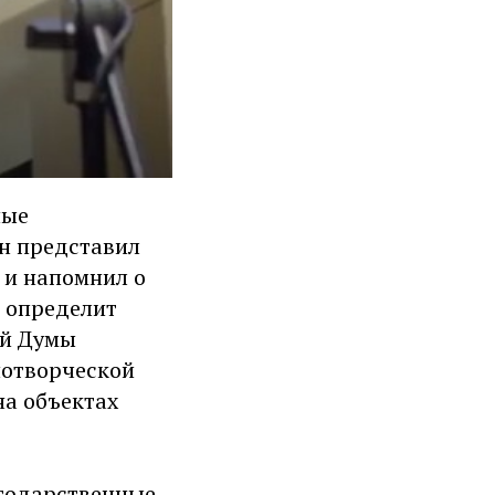
ные
н представил
 и напомнил о
е определит
ой Думы
нотворческой
на объектах
агодарственные