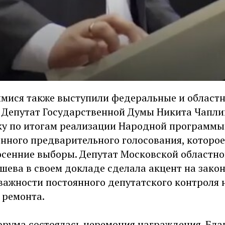
мися также выступили федеральные и област
 Депутат Государственной Думы Никита Чапли
у по итогам реализации Народной программы
онного предварительного голосования, которо
осенние выборы. Депутат Московской областн
шева в своем докладе сделала акцент на зако
важности постоянного депутатского контроля 
 ремонта.
орума состоялась церемония награждения. Бл