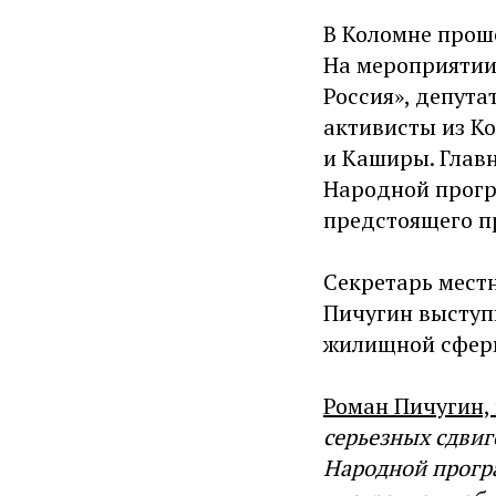
В Коломне прош
На мероприятии
Россия», депут
активисты из Ко
и Каширы. Глав
Народной програ
предстоящего п
Секретарь местн
Пичугин выступ
жилищной сфер
Роман Пичугин, 
серьезных сдви
Народной прогр