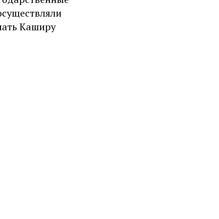
осуществляли
лать Каширу