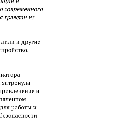
кации и
го современного
я граждан из
дили и другие
стройство,
инатора
 затронула
 привлечение и
ышленном
 для работы и
 безопасности