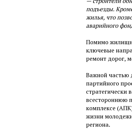
— строители об
подъезды. Кроме
жилья, что позв
аварийного фонд
Помимо жилищны
ключевые напра
ремонт дорог, 
Важной частью 
партийного про
стратегически в
всестороннюю 
комплексе (АПК)
жизни молодежи
региона.