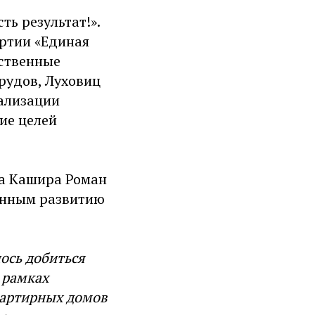
ь результат!».
ртии «Единая
ественные
рудов, Луховиц
еализации
ие целей
га Кашира Роман
енным развитию
лось добиться
 рамках
артирных домов