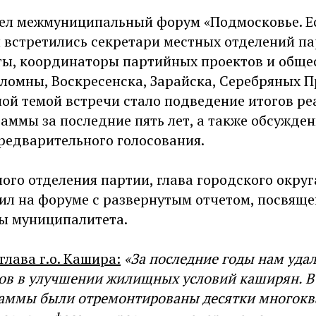
ел межмуниципальный форум «Подмосковье. Ест
 встретились секретари местных отделений па
аты, координаторы партийных проектов и общ
ломны, Воскресенска, Зарайска, Серебряных П
ной темой встречи стало подведение итогов р
ммы за последние пять лет, а также обсужден
редварительного голосования.
ого отделения партии, глава городского окру
ил на форуме с развернутым отчетом, посвящ
ы муниципалитета.
глава г.о. Кашира:
«За последние годы нам уда
гов в улучшении жилищных условий каширян. В
аммы были отремонтированы десятки многокв